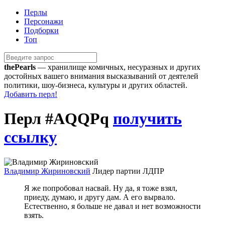
Перлы
Персонажи
Подборки
Топ
the
Pearls
— хранилище комичных, несуразных и других
достойных вашего внимания высказываний от деятелей
политики, шоу-бизнеса, культуры и других областей.
Добавить перл!
Перл
#AQQPq
получить
ссылку
Владимир Жириновский
Лидер партии ЛДПР
Я же попробовал насвай. Ну да, я тоже взял,
приеду, думаю, и другу дам. А его вырвало.
Естественно, я больше не давал и нет возможности
взять.