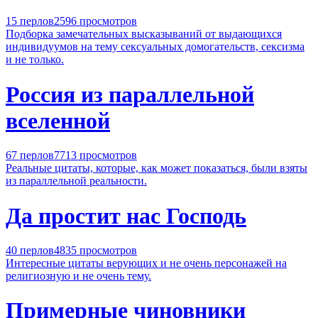
15 перлов
2596 просмотров
Подборка замечательных высказываний от выдающихся
индивидуумов на тему сексуальных домогательств, сексизма
и не только.
Россия из параллельной
вселенной
67 перлов
7713 просмотров
Реальные цитаты, которые, как может показаться, были взяты
из параллельной реальности.
Да простит нас Господь
40 перлов
4835 просмотров
Интересные цитаты верующих и не очень персонажей на
религиозную и не очень тему.
Примерные чиновники