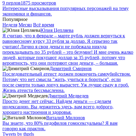
9 перлов
1875 просмотров
Интересные высказывания популярных персонажей на тему
экономики и финансов.
Популярное
Неделя
Месяц
Всё время
Юлия Цепляева
Я считаю, что в феврале – марте рубль должен вернуться к
равновесному курсу 33 рубля за доллар. Я серьезно так
считаю! Лично я свои деньги не побежала никуда
перекладывать по 35 рублей – это безумие! И мне очень жалко
людей, которые покупают доллар за 35 рублей, потому что
вероятность, что они потеряют свои деньги, – большая.
Димитрий Смирнов
Последовательный атеист должен покончить самоубийством.
Потому что нет смысла "жить, учиться и бороться", если
после смерти только лопух вырастет. Уж лучше сразу в гроб.
Жизнь атеиста бессмысленна.
Дмитрий Медведев
Просто денег нет сейчас. Найдем деньги — сделаем
индексацию. Вы держитесь здесь, вам всего доброго,
хорошего настроения и здоровья.
Виталий Милонов
Вы знаете, что 80% педофилов гомосексуальны? Я вам
говорю как практик.
Tweets by thprls