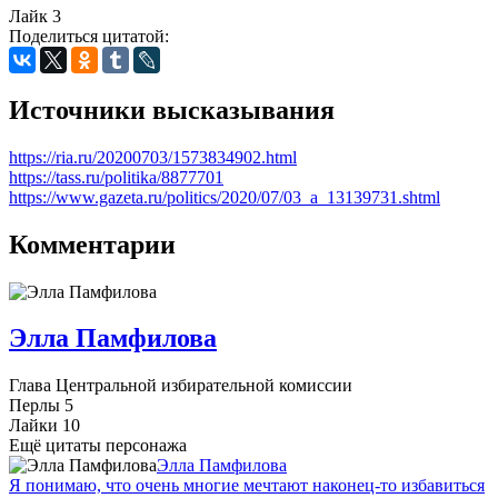
Лайк
3
Поделиться цитатой:
Источники высказывания
https://ria.ru/20200703/1573834902.html
https://tass.ru/politika/8877701
https://www.gazeta.ru/politics/2020/07/03_a_13139731.shtml
Комментарии
Элла Памфилова
Глава Центральной избирательной комиссии
Перлы
5
Лайки
10
Ещё цитаты персонажа
Элла Памфилова
Я понимаю, что очень многие мечтают наконец-то избавиться