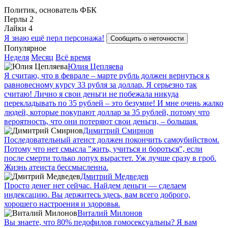
Политик, основатель ФБК
Перлы
2
Лайки
4
Я знаю ещё перл персонажа!
Сообщить о неточности
Популярное
Неделя
Месяц
Всё время
Юлия Цепляева
Я считаю, что в феврале – марте рубль должен вернуться к
равновесному курсу 33 рубля за доллар. Я серьезно так
считаю! Лично я свои деньги не побежала никуда
перекладывать по 35 рублей – это безумие! И мне очень жалко
людей, которые покупают доллар за 35 рублей, потому что
вероятность, что они потеряют свои деньги, – большая.
Димитрий Смирнов
Последовательный атеист должен покончить самоубийством.
Потому что нет смысла "жить, учиться и бороться", если
после смерти только лопух вырастет. Уж лучше сразу в гроб.
Жизнь атеиста бессмысленна.
Дмитрий Медведев
Просто денег нет сейчас. Найдем деньги — сделаем
индексацию. Вы держитесь здесь, вам всего доброго,
хорошего настроения и здоровья.
Виталий Милонов
Вы знаете, что 80% педофилов гомосексуальны? Я вам