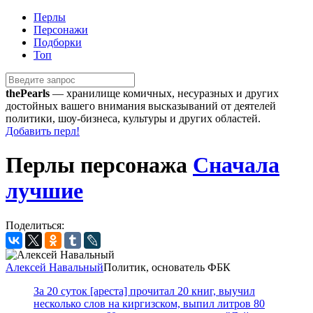
Перлы
Персонажи
Подборки
Топ
the
Pearls
— хранилище комичных, несуразных и других
достойных вашего внимания высказываний от деятелей
политики, шоу-бизнеса, культуры и других областей.
Добавить перл!
Перлы персонажа
Сначала
лучшие
Поделиться:
Алексей Навальный
Политик, основатель ФБК
За 20 суток [ареста] прочитал 20 книг, выучил
несколько слов на киргизском, выпил литров 80