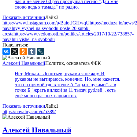
чая и не менее 60 раз прослушал песню "Дай мне
слово ведь я тамада" по радио.
Показать источники
Лайк
3
https://www.instagram.com/p/BaiotJGHwqU
https://meduza.io/news/
navalnyy-vyshel-na-svobodu-posle-20-sutok-
aresta
https://www.vedomosti.ru/politics/articles/2017/10/22/738857-
navalnii-vishel-na-svobodu
Поделиться:
Алексей Навальный
Политик, основатель ФБК
Нет, Михаил Леонтьев, руками я не жру. И
рукавом не вытираюсь, конечно. Но, мне кажется,
что на прямой где в точке А "жрать руками", а в
точке Б "жрать вилкой за 11 тысяч рублей", есть
ещё много разных вариантов.
Показать источники
Лайк
1
https://navalny.com/p/5389/
Алексей Навальный