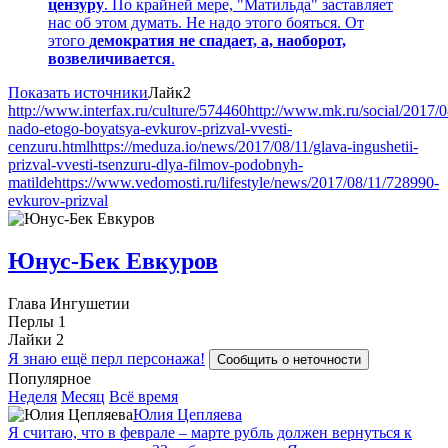
цензуру
. По крайней мере, "Матильда" заставляет
нас об этом думать. Не надо этого бояться. От
этого
демократия не спадает, а, наоборот,
возвеличивается
.
Показать источники
Лайк
2
http://www.interfax.ru/culture/574460
http://www.mk.ru/social/2017/0
nado-etogo-boyatsya-evkurov-prizval-vvesti-
cenzuru.html
https://meduza.io/news/2017/08/11/glava-ingushetii-
prizval-vvesti-tsenzuru-dlya-filmov-podobnyh-
matilde
https://www.vedomosti.ru/lifestyle/news/2017/08/11/728990-
evkurov-prizval
Юнус-Бек Евкуров
Глава Ингушетии
Перлы
1
Лайки
2
Я знаю ещё перл персонажа!
Сообщить о неточности
Популярное
Неделя
Месяц
Всё время
Юлия Цепляева
Я считаю, что в феврале – марте рубль должен вернуться к