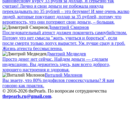
равновесному курсу 33 рубля за доллар. Я серьезно так
считаю! Лично я свои деньги не побежала никуда
перекладывать по 35 рублей – это безумие! И мне очень жалко
людей, которые покупают доллар за 35 рублей, потому что
вероятность, что они потеряют свои деньги, – большая.
Димитрий Смирнов
Последовательный атеист должен покончить самоубийством.
Потому что нет смысла "жить, учиться и бороться", если
после смерти только лопух вырастет. Уж лучше сразу в гроб.
Жизнь атеиста бессмысленна.
Дмитрий Медведев
Просто денег нет сейчас. Найдем деньги — сделаем
индексацию. Вы держитесь здесь, вам всего доброго,
хорошего настроения и здоровья.
Виталий Милонов
Вы знаете, что 80% педофилов гомосексуальны? Я вам
говорю как практик.
© 2016-2026 thePearls. По вопросам сотрудничества
thepearls.ru@gmail.com
.