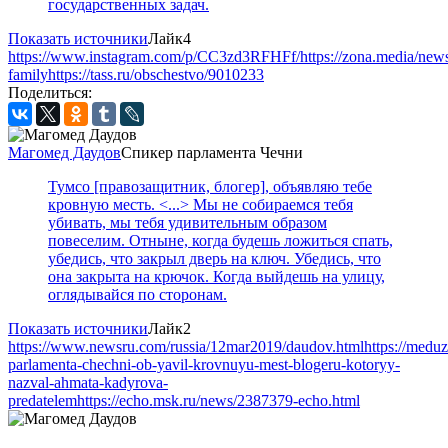
государственных задач.
Показать источники
Лайк
4
https://www.instagram.com/p/CC3zd3RFHFf/
https://zona.media/new
family
https://tass.ru/obschestvo/9010233
Поделиться:
Магомед Даудов
Спикер парламента Чечни
Тумсо [правозащитник, блогер], объявляю тебе
кровную месть. <...> Мы не собираемся тебя
убивать, мы тебя удивительным образом
повеселим. Отныне, когда будешь ложиться спать,
убедись, что закрыл дверь на ключ. Убедись, что
она закрыта на крючок. Когда выйдешь на улицу,
оглядывайся по сторонам.
Показать источники
Лайк
2
https://www.newsru.com/russia/12mar2019/daudov.html
https://medu
parlamenta-chechni-ob-yavil-krovnuyu-mest-blogeru-kotoryy-
nazval-ahmata-kadyrova-
predatelem
https://echo.msk.ru/news/2387379-echo.html