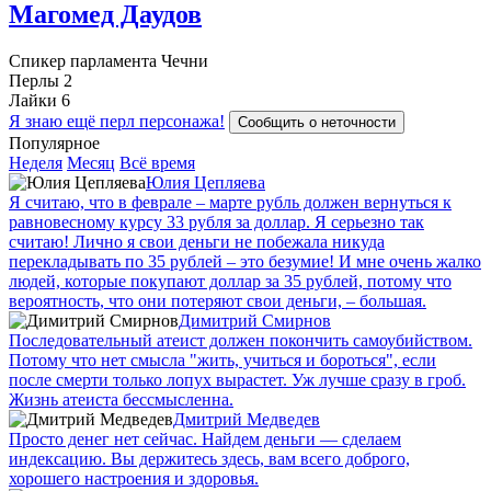
Магомед Даудов
Спикер парламента Чечни
Перлы
2
Лайки
6
Я знаю ещё перл персонажа!
Сообщить о неточности
Популярное
Неделя
Месяц
Всё время
Юлия Цепляева
Я считаю, что в феврале – марте рубль должен вернуться к
равновесному курсу 33 рубля за доллар. Я серьезно так
считаю! Лично я свои деньги не побежала никуда
перекладывать по 35 рублей – это безумие! И мне очень жалко
людей, которые покупают доллар за 35 рублей, потому что
вероятность, что они потеряют свои деньги, – большая.
Димитрий Смирнов
Последовательный атеист должен покончить самоубийством.
Потому что нет смысла "жить, учиться и бороться", если
после смерти только лопух вырастет. Уж лучше сразу в гроб.
Жизнь атеиста бессмысленна.
Дмитрий Медведев
Просто денег нет сейчас. Найдем деньги — сделаем
индексацию. Вы держитесь здесь, вам всего доброго,
хорошего настроения и здоровья.