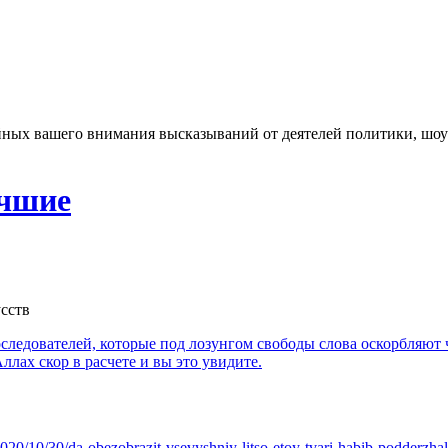
ых вашего внимания высказываний от деятелей политики, шоу-б
учшие
сств
оследователей, которые под лозунгом свободы слова оскорбляют
лах скор в расчете и вы это увидите.
2020/10/30/da-obezobrazit-vsevyshniy-litso-etoy-tvari-habib-podderzh