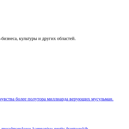
изнеса, культуры и других областей.
 чувства более полутора миллиарда верующих мусульман.
al-musulmanskuyu-kampaniyu-protiv-frantsuzskih-