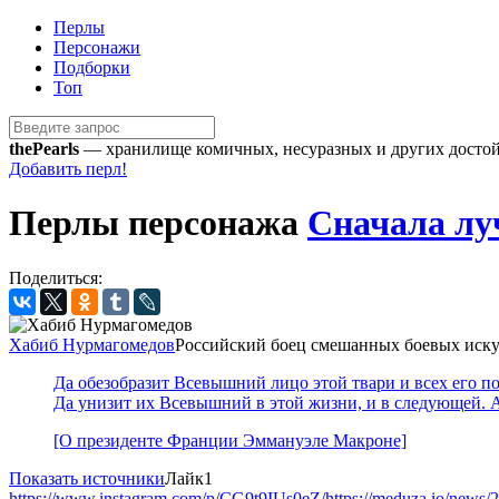
Перлы
Персонажи
Подборки
Топ
the
Pearls
— хранилище комичных, несуразных и других достойн
Добавить перл!
Перлы персонажа
Сначала л
Поделиться:
Хабиб Нурмагомедов
Российский боец смешанных боевых иску
Да обезобразит Всевышний лицо этой твари и всех его п
Да унизит их Всевышний в этой жизни, и в следующей. Ал
[О президенте Франции Эммануэле Макроне]
Показать источники
Лайк
1
https://www.instagram.com/p/CG9t9IUs0eZ/
https://meduza.io/news/