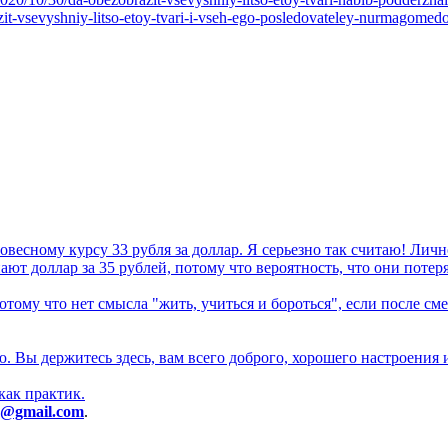
it-vsevyshniy-litso-etoy-tvari-i-vseh-ego-posledovateley-nurmagomed
новесному курсу 33 рубля за доллар. Я серьезно так считаю! Лич
ают доллар за 35 рублей, потому что вероятность, что они потер
ому что нет смысла "жить, учиться и бороться", если после сме
 Вы держитесь здесь, вам всего доброго, хорошего настроения и
как практик.
ru@gmail.com
.