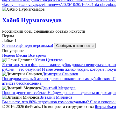
vlastey
https://novayagazeta.ru/news/2020/10/30/165321-da-obezobraz
Хабиб Нурмагомедов
Российский боец смешанных боевых искусств
Перлы
1
Лайки
1
Я знаю ещё перл персонажа!
Сообщить о неточности
Популярное
Неделя
Месяц
Всё время
Юлия Цепляева
Я считаю, что в феврале – марте рубль должен вернуться к рав
рублей – это безумие! И мне очень жалко людей, которые покуп
Димитрий Смирнов
Последовательный атеист должен покончить самоубийством. Пот
атеиста бессмысленна.
Дмитрий Медведев
Просто денег нет сейчас. Найдем деньги — сделаем индексацию.
Виталий Милонов
Вы знаете, что 80% педофилов гомосексуальны? Я вам говорю 
© 2016-2026 thePearls. По вопросам сотрудничества
thepearls.