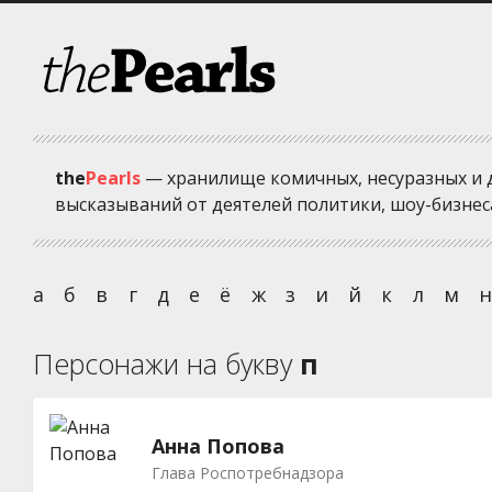
the
Pearls
— хранилище комичных, несуразных и 
высказываний от деятелей политики, шоу-бизнеса
а
б
в
г
д
е
ё
ж
з
и
й
к
л
м
Персонажи на букву
п
Анна Попова
Глава Роспотребнадзора