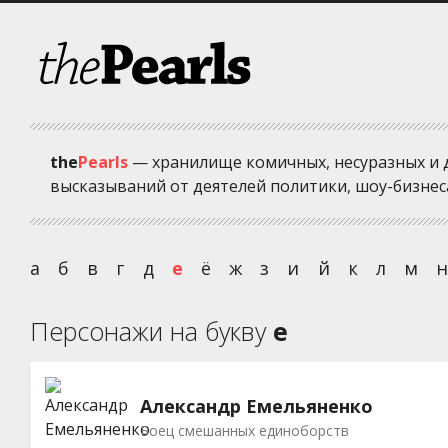
the
Pearls
— хранилище комичных, несуразных и 
высказываний от деятелей политики, шоу-бизнеса
а
б
в
г
д
е
ё
ж
з
и
й
к
л
м
Персонажи на букву
е
Александр Емельяненко
Боец смешанных единоборств