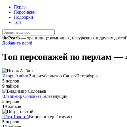
Перлы
Персонажи
Подборки
Топ
the
Pearls
— хранилище комичных, несуразных и других достойн
Добавить перл!
Топ персонажей по перлам — 
Игорь Албин
Вице-губернатор Санкт-Петербурга
5
перлов
9
лайков
Владимир Соловьёв
Телеведущий
5
перлов
19
лайков
Пётр Толстой
Вице-спикер Госдумы
5
перлов
12
лайков