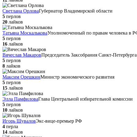
Светлана Орлова
Губернатор Владимирской области
5
перлов
20
лайков
Татьяна Москалькова
Уполномоченный по правам человека в Р
5
перлов
16
лайков
Вячеслав Макаров
Председатель Заксобрания Санкт-Петербурга
5
перлов
8
лайков
Максим Орешкин
Министр экономического развития
5
перлов
15
лайков
Элла Памфилова
Глава Центральной избирательной комиссии
5
перлов
10
лайков
Игорь Шувалов
Экс-вице-премьер РФ
4
перла
14
лайков